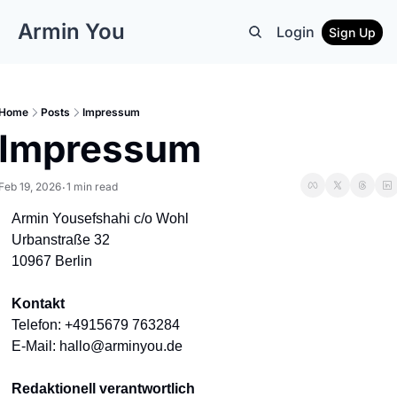
Armin You
Login
Sign Up
Home
Posts
Impressum
Impressum
Feb 19, 2026
1 min read
•
Armin Yousefshahi 
c/o Wohl
Urbanstraße 32 
10967 Berlin
Kontakt
Telefon: +4915679 763284
E-Mail: 
hallo@arminyou.de
Redaktionell verantwortlich